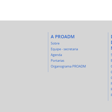
A PROADM
Sobre
Equipe - secretaria
Agenda
Portarias
Organograma PROADM