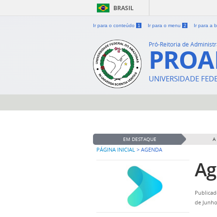
BRASIL
Ir para o conteúdo
1
Ir para o menu
2
Ir para a
Pró-Reitoria de Administ
PRO
UNIVERSIDADE FE
EM DESTAQUE
A
PÁGINA INICIAL
>
AGENDA
Ag
Publicad
de Junho