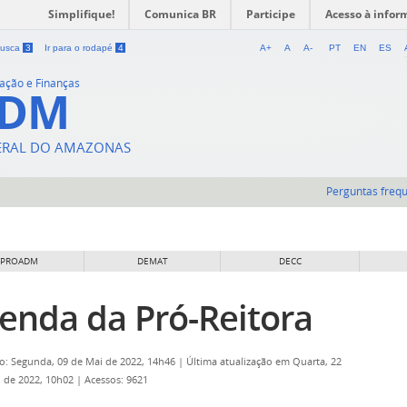
Simplifique!
Comunica BR
Participe
Acesso à infor
 busca
3
Ir para o rodapé
4
A+
A
A-
PT
EN
ES
ração e Finanças
ADM
DERAL DO AMAZONAS
Perguntas freq
 PROADM
DEMAT
DECC
enda da Pró-Reitora
o: Segunda, 09 de Mai de 2022, 14h46
|
Última atualização em Quarta, 22
 de 2022, 10h02
|
Acessos: 9621