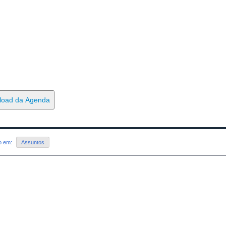
load da Agenda
do em:
Assuntos