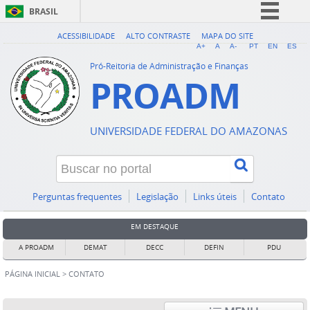
BRASIL
Simplifique!
ACESSIBILIDADE
ALTO CONTRASTE
MAPA DO SITE
A+
A
A-
PT
EN
ES
Comunica BR
Pró-Reitoria de Administração e Finanças
PROADM
Participe
Acesso à informação
Legislação
UNIVERSIDADE FEDERAL DO AMAZONAS
Canais
Perguntas frequentes
Legislação
Links úteis
Contato
EM DESTAQUE
A PROADM
DEMAT
DECC
DEFIN
PDU
PÁGINA INICIAL
>
CONTATO