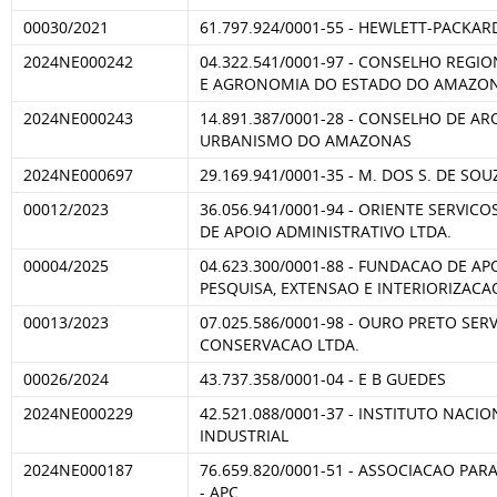
00030/2021
61.797.924/0001-55 - HEWLETT-PACKAR
2024NE000242
04.322.541/0001-97 - CONSELHO REGI
E AGRONOMIA DO ESTADO DO AMAZO
2024NE000243
14.891.387/0001-28 - CONSELHO DE AR
URBANISMO DO AMAZONAS
2024NE000697
29.169.941/0001-35 - M. DOS S. DE SO
00012/2023
36.056.941/0001-94 - ORIENTE SERVICO
DE APOIO ADMINISTRATIVO LTDA.
00004/2025
04.623.300/0001-88 - FUNDACAO DE AP
PESQUISA, EXTENSAO E INTERIORIZACA
00013/2023
07.025.586/0001-98 - OURO PRETO SER
CONSERVACAO LTDA.
00026/2024
43.737.358/0001-04 - E B GUEDES
2024NE000229
42.521.088/0001-37 - INSTITUTO NACI
INDUSTRIAL
2024NE000187
76.659.820/0001-51 - ASSOCIACAO PA
- APC