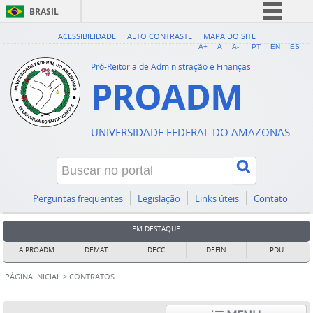
BRASIL
Simplifique!
ACESSIBILIDADE
ALTO CONTRASTE
MAPA DO SITE
A+
A
A-
PT
EN
ES
Comunica BR
Pró-Reitoria de Administração e Finanças
PROADM
Participe
Acesso à informação
Legislação
UNIVERSIDADE FEDERAL DO AMAZONAS
Canais
Perguntas frequentes
Legislação
Links úteis
Contato
EM DESTAQUE
A PROADM
DEMAT
DECC
DEFIN
PDU
PÁGINA INICIAL
>
CONTRATOS