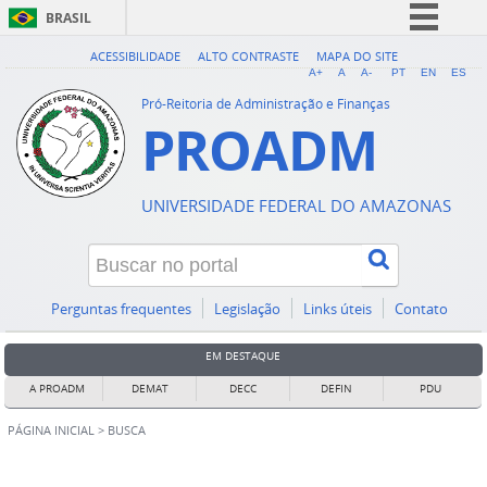
BRASIL
Simplifique!
ACESSIBILIDADE
ALTO CONTRASTE
MAPA DO SITE
A+
A
A-
PT
EN
ES
Comunica BR
Pró-Reitoria de Administração e Finanças
PROADM
Participe
Acesso à informação
Legislação
UNIVERSIDADE FEDERAL DO AMAZONAS
Canais
Perguntas frequentes
Legislação
Links úteis
Contato
EM DESTAQUE
A PROADM
DEMAT
DECC
DEFIN
PDU
PÁGINA INICIAL
>
BUSCA