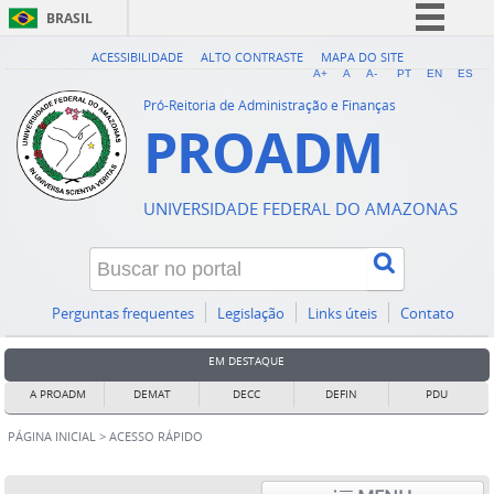
BRASIL
Simplifique!
ACESSIBILIDADE
ALTO CONTRASTE
MAPA DO SITE
A+
A
A-
PT
EN
ES
Comunica BR
Pró-Reitoria de Administração e Finanças
PROADM
Participe
Acesso à informação
Legislação
UNIVERSIDADE FEDERAL DO AMAZONAS
Canais
Perguntas frequentes
Legislação
Links úteis
Contato
EM DESTAQUE
A PROADM
DEMAT
DECC
DEFIN
PDU
PÁGINA INICIAL
>
ACESSO RÁPIDO