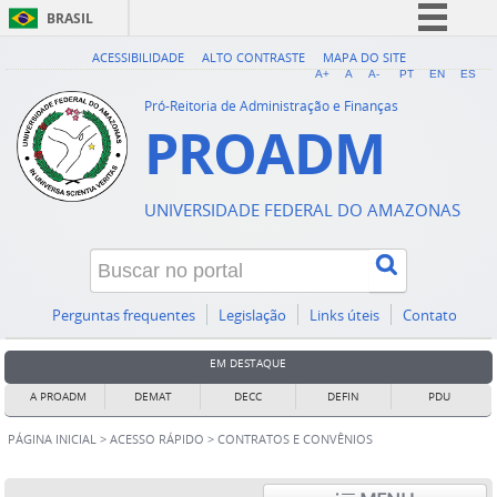
BRASIL
Simplifique!
ACESSIBILIDADE
ALTO CONTRASTE
MAPA DO SITE
A+
A
A-
PT
EN
ES
Comunica BR
Pró-Reitoria de Administração e Finanças
PROADM
Participe
Acesso à informação
Legislação
UNIVERSIDADE FEDERAL DO AMAZONAS
Canais
Perguntas frequentes
Legislação
Links úteis
Contato
EM DESTAQUE
A PROADM
DEMAT
DECC
DEFIN
PDU
PÁGINA INICIAL
>
ACESSO RÁPIDO
>
CONTRATOS E CONVÊNIOS