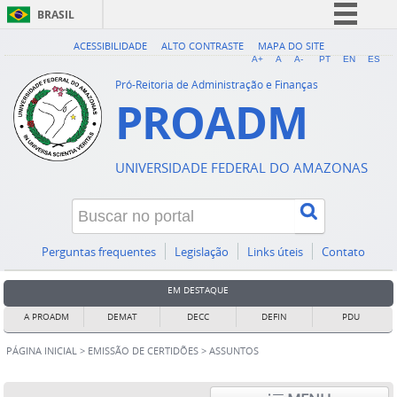
BRASIL
Simplifique!
ACESSIBILIDADE
ALTO CONTRASTE
MAPA DO SITE
A+
A
A-
PT
EN
ES
Comunica BR
Pró-Reitoria de Administração e Finanças
PROADM
Participe
Acesso à informação
Legislação
UNIVERSIDADE FEDERAL DO AMAZONAS
Canais
Perguntas frequentes
Legislação
Links úteis
Contato
EM DESTAQUE
A PROADM
DEMAT
DECC
DEFIN
PDU
PÁGINA INICIAL
>
EMISSÃO DE CERTIDÕES
>
ASSUNTOS