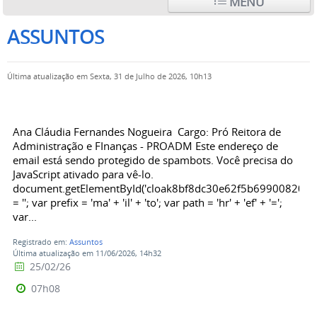
MENU
ASSUNTOS
Última atualização em Sexta, 31 de Julho de 2026, 10h13
Ana Cláudia Fernandes Nogueira Cargo: Pró Reitora de
Administração e FInanças - PROADM Este endereço de
email está sendo protegido de spambots. Você precisa do
JavaScript ativado para vê-lo.
document.getElementById('cloak8bf8dc30e62f5b6990082022
= ''; var prefix = 'ma' + 'il' + 'to'; var path = 'hr' + 'ef' + '=';
var...
Registrado em:
Assuntos
Última atualização em 11/06/2026, 14h32
25/02/26
07h08