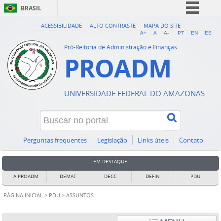
BRASIL
Simplifique!
ACESSIBILIDADE
ALTO CONTRASTE
MAPA DO SITE
A+
A
A-
PT
EN
ES
Comunica BR
Pró-Reitoria de Administração e Finanças
PROADM
Participe
Acesso à informação
Legislação
UNIVERSIDADE FEDERAL DO AMAZONAS
Canais
Perguntas frequentes
Legislação
Links úteis
Contato
EM DESTAQUE
A PROADM
DEMAT
DECC
DEFIN
PDU
PÁGINA INICIAL
>
PDU
>
ASSUNTOS