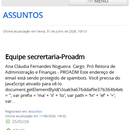
MENU
ASSUNTOS
Última atualização em Sexta, 31 de Julho de 2026, 10h13
Equipe secrertaria-Proadm
Ana Cláudia Fernandes Nogueira Cargo: Pró Reitora de
Administração e FInanças - PROADM Este endereço de
email está sendo protegido de spambots. Você precisa do
JavaScript ativado para vê-lo.
document.getElementById('cloak9a676ddaf9e37b364b4ebb5
= ''; var prefix = 'ma' + 'il' + 'to'; var path = 'hr' + 'ef' + '=';
var...
Registrado em:
Assuntos
Última atualização em 11/06/2026, 14h32
25/02/26