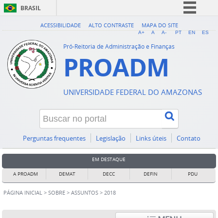
BRASIL
Simplifique!
ACESSIBILIDADE
ALTO CONTRASTE
MAPA DO SITE
A+
A
A-
PT
EN
ES
Comunica BR
Pró-Reitoria de Administração e Finanças
PROADM
Participe
Acesso à informação
Legislação
UNIVERSIDADE FEDERAL DO AMAZONAS
Canais
Perguntas frequentes
Legislação
Links úteis
Contato
EM DESTAQUE
A PROADM
DEMAT
DECC
DEFIN
PDU
PÁGINA INICIAL
>
SOBRE
>
ASSUNTOS
>
2018