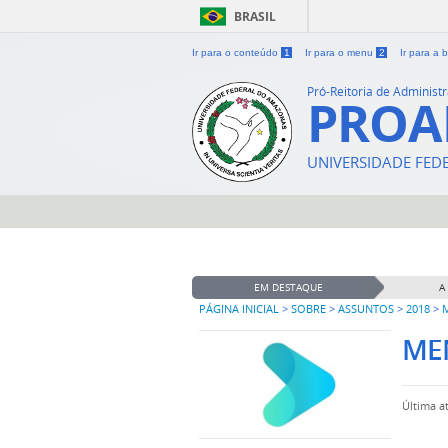
BRASIL
Ir para o conteúdo
1
Ir para o menu
2
Ir para a
Pró-Reitoria de Administ
PRO
UNIVERSIDADE FE
EM DESTAQUE
A
PÁGINA INICIAL
>
SOBRE
>
ASSUNTOS
>
2018
>
M
MEN
Última a