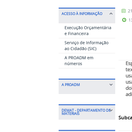
21
ACESSO À INFORMAÇÃO
1
Execução Orçamentária
e Financeira
Serviço de Informação
ao Cidadão (SIC)
A PROADM em
Es
números
te
us
us
A PROADM
do
adi
DEMAT - DEPARTAMENTO DE
MATERIAIS
Subca