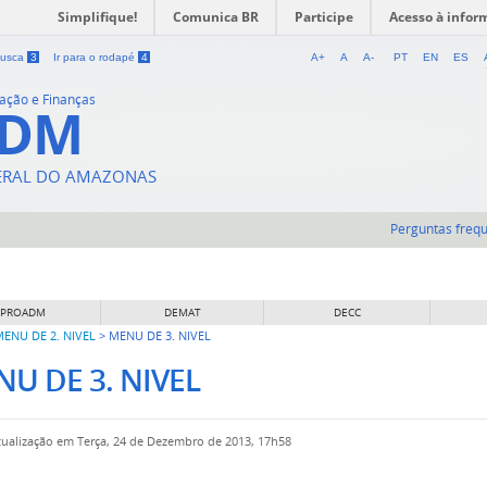
Simplifique!
Comunica BR
Participe
Acesso à infor
 busca
3
Ir para o rodapé
4
A+
A
A-
PT
EN
ES
ração e Finanças
ADM
DERAL DO AMAZONAS
Perguntas freq
 PROADM
DEMAT
DECC
ENU DE 2. NIVEL
>
MENU DE 3. NIVEL
U DE 3. NIVEL
tualização em Terça, 24 de Dezembro de 2013, 17h58