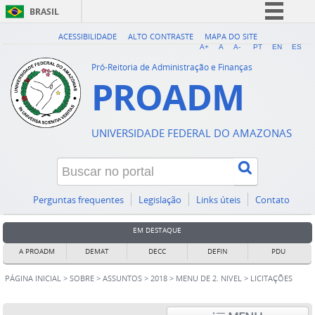
BRASIL
Simplifique!
ACESSIBILIDADE
ALTO CONTRASTE
MAPA DO SITE
A+
A
A-
PT
EN
ES
Comunica BR
Pró-Reitoria de Administração e Finanças
PROADM
Participe
Acesso à informação
Legislação
UNIVERSIDADE FEDERAL DO AMAZONAS
Canais
Perguntas frequentes
Legislação
Links úteis
Contato
EM DESTAQUE
A PROADM
DEMAT
DECC
DEFIN
PDU
PÁGINA INICIAL
>
SOBRE
>
ASSUNTOS
>
2018
>
MENU DE 2. NIVEL
>
LICITAÇÕES